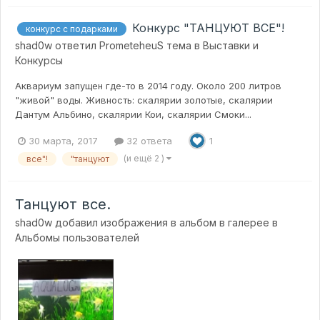
Конкурс "ТАНЦУЮТ ВСЕ"!
конкурс с подарками
shad0w
ответил
PrometeheuS
тема в
Выставки и
Конкурсы
Аквариум запущен где-то в 2014 году. Около 200 литров
"живой" воды. Живность: скалярии золотые, скалярии
Дантум Альбино, скалярии Кои, скалярии Смоки...
30 марта, 2017
32 ответа
1
(и ещё 2 )
все"!
"танцуют
Танцуют все.
shad0w
добавил изображения в альбом в галерее в
Альбомы пользователей