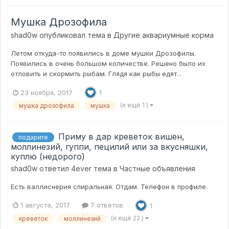
Мушка Дрозофила
shad0w
опубликовал тема в
Другие аквариумные корма
Летом откуда-то появились в доме мушки Дрозофилы.
Появились в очень большом количестве. Решено было их
отловить и скормить рыбам. Глядя как рыбы едят...
23 ноября, 2017
1
(и ещё 1 )
мушка дрозофила
мушка
Приму в дар креветок вишен,
подарите
моллинезий, гуппи, пецилий или за вкусняшки,
куплю (недорого)
shad0w
ответил
4ever
тема в
Частные объявления
Есть валлиснерия спиральная. Отдам. Телефон в профиле.
1 августа, 2017
7 ответов
1
(и ещё 22 )
креветок
моллинезий