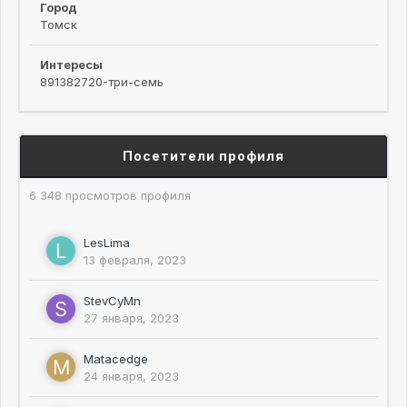
Город
Томск
Интересы
891382720-три-семь
Посетители профиля
6 348 просмотров профиля
LesLima
13 февраля, 2023
StevCyMn
27 января, 2023
Matacedge
24 января, 2023