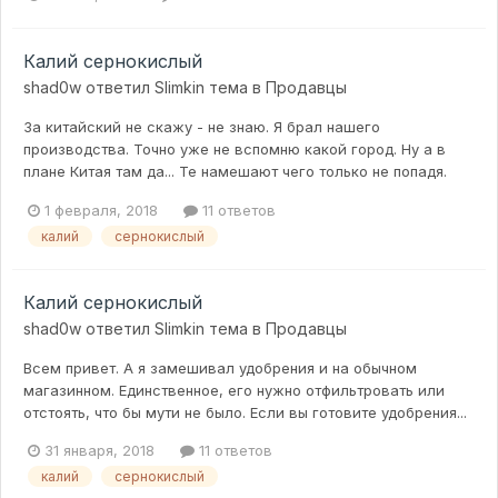
Калий сернокислый
shad0w
ответил
Slimkin
тема в
Продавцы
За китайский не скажу - не знаю. Я брал нашего
производства. Точно уже не вспомню какой город. Ну а в
плане Китая там да... Те намешают чего только не попадя.
1 февраля, 2018
11 ответов
калий
сернокислый
Калий сернокислый
shad0w
ответил
Slimkin
тема в
Продавцы
Всем привет. А я замешивал удобрения и на обычном
магазинном. Единственное, его нужно отфильтровать или
отстоять, что бы мути не было. Если вы готовите удобрения...
31 января, 2018
11 ответов
калий
сернокислый