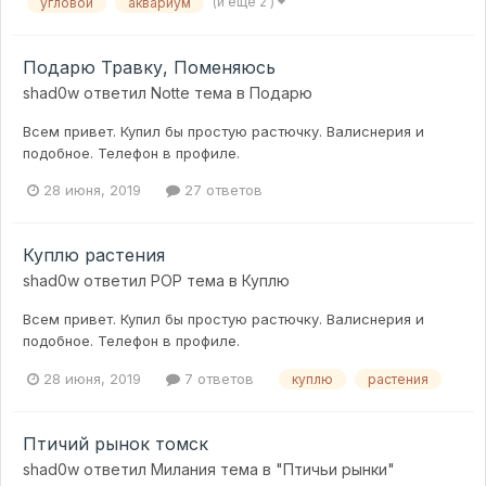
(и ещё 2 )
угловой
аквариум
Подарю Травку, Поменяюсь
shad0w
ответил
Notte
тема в
Подарю
Всем привет. Купил бы простую растючку. Валиснерия и
подобное. Телефон в профиле.
28 июня, 2019
27 ответов
Куплю растения
shad0w
ответил
POP
тема в
Куплю
Всем привет. Купил бы простую растючку. Валиснерия и
подобное. Телефон в профиле.
28 июня, 2019
7 ответов
куплю
растения
Птичий рынок томск
shad0w
ответил
Милания
тема в
"Птичьи рынки"