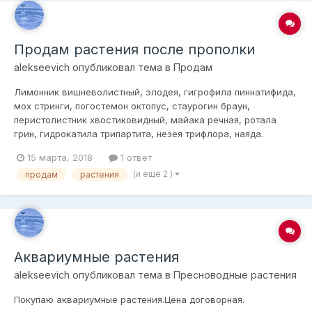
Продам растения после прополки
alekseevich
опубликовал тема в
Продам
Лимонник вишневолистный, элодея, гигрофила пиннатифида,
мох стринги, погостемон октопус, стаурогин браун,
перистолистник хвостиковидный, майака речная, ротала
грин, гидрокатила трипартита, незея трифлора, наяда.
15 марта, 2018
1 ответ
(и ещё 2 )
продам
растения
Аквариумные растения
alekseevich
опубликовал тема в
Пресноводные растения
Покупаю аквариумные растения.Цена договорная.