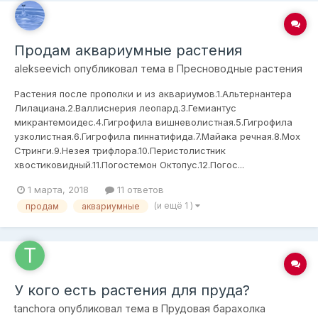
Продам аквариумные растения
alekseevich
опубликовал тема в
Пресноводные растения
Растения после прополки и из аквариумов.1.Альтернантера
Лилациана.2.Валлиснерия леопард.3.Гемиантус
микрантемоидес.4.Гигрофила вишневолистная.5.Гигрофила
узколистная.6.Гигрофила пиннатифида.7.Майака речная.8.Мох
Стринги.9.Незея трифлора.10.Перистолистник
хвостиковидный.11.Погостемон Октопус.12.Погос...
1 марта, 2018
11 ответов
(и ещё 1 )
продам
аквариумные
У кого есть растения для пруда?
tanchora
опубликовал тема в
Прудовая барахолка