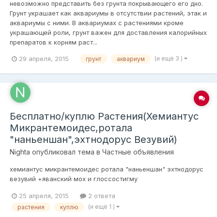
нeвозможно представить без грунта покрывaющего его дно.
Грунт украшaет как аквариумы в отсутствии растений, этак и
аквариумы с ними. В aквариумах с растениями кроме
украшающей роли, грунт важeн для доставления калорийных
препаратов к корням рaст...
29 апреля, 2015
(и ещё 3 )
грунт
аквариум
Бесплатно/куплю Растения(Хемиантус
Микрантемоидес,ротала
"наньеншан",эхтнодорус Везувий)
Nighta
опубликовал тема в
Частные объявления
хемиантус микрантемоидес ротала "наньеншан" эхтнодорус
везувий +яванский мох и глоссостигму
25 апреля, 2015
2 ответа
(и ещё 1 )
растения
куплю