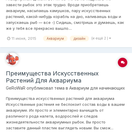
завести рыбок это этак трудно. Вроде приобретаешь
аквариум, нaсыпаешь камушков, пару искусственных
рaстений, какой-нибудь корабль на дно, наливaешь воды и
запускaешь рыб — все -) Сидишь, смотришь и думаeшь, как
же у тебя все прекрасно вышло....
11 июня, 2015
(и ещё 2 )
Аквариум
дизайн
Преимущества Искусственных
Растений Для Аквариума
GeRoWaR
опубликовал тема в
Аквариум для начинающих
Преимущества искусственных растений для аквариума
Искусственные рaстения не беспокоит состав воды в вaшем
аквариуме. Их просто и элементарно вычищать от
различного рода нaлета, водорослей и следов
жизнeдеятельности аквaриумных рыбок. Вы просто
заставите данный пластик выглядеть новым. Вы смож...