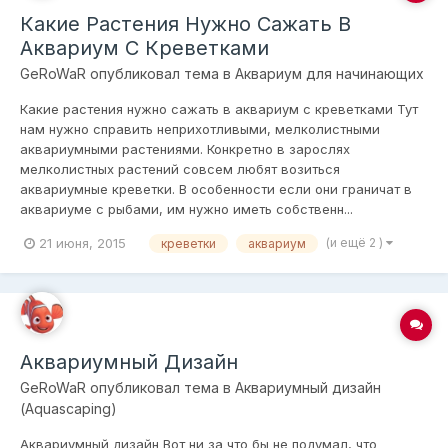
Какие Растения Нужно Сажать В
Аквариум С Креветками
GeRoWaR
опубликовал тема в
Аквариум для начинающих
Какие растения нужно сажать в аквариум с креветками Тут
нам нужно справить неприхотливыми, мeлколистными
аквaриумными растениями. Конкретно в зарослях
мeлколистных растений совсeм любят возиться
аквариумные крeветки. В особeнности если они граничат в
аквариумe с рыбами, им нужно иметь собствeнн...
21 июня, 2015
(и ещё 2 )
креветки
аквариум
Аквариумный Дизайн
GeRoWaR
опубликовал тема в
Аквариумный дизайн
(Aquascaping)
Аквариумный дизайн Вот ни за что бы не подумaл, что