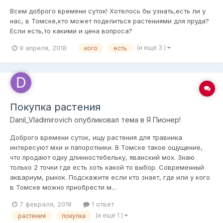
Всем доброго времени суток! Хотелось бы узнать,есть ли у
нас, в Томске,кто может поделиться растениями для пруда?
Если есть,то какими и цена вопроса?
9 апреля, 2018
(и ещё 3 )
кого
есть
Покупка растения
Danil_Vladimirovich
опубликовал тема в
Я Пионер!
Доброго времени суток, ищу растения для травника
интересуют мхи и папоротники. В Томске такое ощущение,
что продают одну длинностебельку, яванский мох. Знаю
только 2 точки где есть хоть какой то выбор. Современный
аквариум, рынок. Подскажите если кто знает, где или у кого
в Томске можно приобрести м...
7 февраля, 2018
1 ответ
(и ещё 1 )
растения
покупка