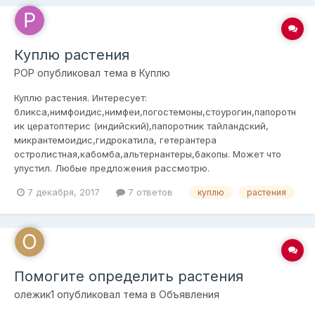
Куплю растения
POP
опубликовал тема в
Куплю
Куплю растения. Интересует:
бликса,нимфоидис,нимфеи,погостемоны,стоурогин,папоротн
ик цератоптерис (индийский),папоротник тайландский,
микрантемоидис,гидрокатила, гетерантера
остролистная,кабомба,альтернантеры,бакопы. Может что
упустил. Любые предложения рассмотрю.
7 декабря, 2017
7 ответов
куплю
растения
Помогите определить растения
олежик1
опубликовал тема в
Объявления