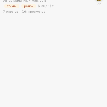
Автор
Милания
,
4 мая, 2018
(и ещё 1 )
птичий
рынок
7
ответов
7,6т
просмотра