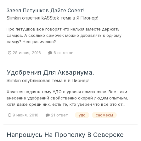
Завел Петушков Дайте Совет!
Slimkin
ответил
kASStek
тема в
Я Пионер!
Про петушков все говорят что нельзя вместе держать
самцов. А сколько самочек можно добавлять к одному
самцу? Неограниченно?
28 июня, 2016
6 ответов
Удобрения Для Аквариума.
Slimkin
опубликовал тема в
Я Пионер!
Хочется поднять тему УДО с уровня самых азов. Все-таки
внесение удобрений свойственно скорей людям опытным,
хотя даже среди них, есть те, кто уверен что все это от...
9 июня, 2016
21 ответ
удо
саомесы
Напрошусь На Прополку В Северске