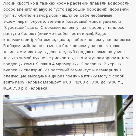
лисий хвост) но в тазиках кроме растений плавали водоросли,
особо впечатлил анубис густо заросший бородой)))) поразили
гуппи любители этих рыбок нашли бы себе необычные
экземпляры голубые, зеленые (ковровые) миксы удивляли
"буйством" цвета. С сомами напряг у них говорят, что плохо
растут и болеют (видимо особенности воды). Видел
каламоихтов (рыба-змея), цихлид побольше чем у нас на рынке.
В общем выбора не на много больше чем у нас цены точно
такие-же может чуть дешевле, рыб продают прямо на улице
так-что зимой лучше не рисковать, а то могут заморозить там,
продавцы хамы. Я купил 4 мраморных, 2 розовых, 2 черных
вуалевых скалярий. Из растений гемиантус и лемнофилу. В
следующие выходные еще раз поеду на птичку могу с собой
взять пару человек маршрут: 9:00 - 12:00 с 13:00 до 19:00 т.ц.
IKEA 750 р с человека.