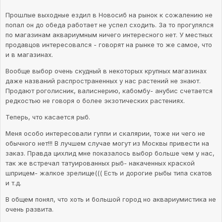
Прошлые выходные ездил в Новосиб на рынок к сожалению не
попал он до обеда работает не успел сходить. За то прогулялся
по магазинам аквариумным ничего интересного нет. У местных
продавцов интересовался - говорят на рынке то же самое, что
и в магазинах.
Вообще выбор очень скудный в некоторых крупных магазинах
даже названий распространенных у нас растений не знают.
Продают роголисник, валиснерию, кабомбу- анубис счетается
редкостью не говоря о более экзотических растениях.
Теперь, что касается рыб.
Меня особо интересовали гуппи и скалярии, тоже ни чего не
обычного нет!!! В лучшем случае могут из Москвы привести на
заказ. Правда цихлид мне показалось выбор больше чем у нас,
так же встречал татуированных рыб- накаченных краской
шприцем- жалкое зрелище((( Есть и дорогие рыбы типа скатов
и т.д.
В общем понял, что хоть и большой город но аквариумистика не
очень развита.