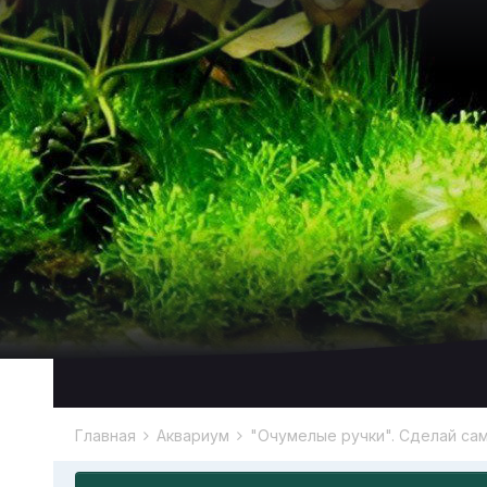
Главная
Аквариум
"Очумелые ручки". Сделай са