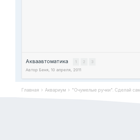
Акваавтоматика
1
2
3
Автор
Беня
,
10 апреля, 2011
Главная
Аквариум
"Очумелые ручки". Сделай са