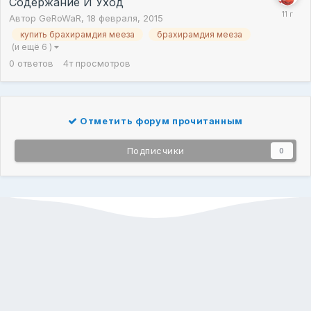
Содержание И Уход
Автор
GeRoWaR
,
18 февраля, 2015
купить брахирамдия мееза
брахирамдия мееза
(и ещё 6 )
0
ответов
4т
просмотров
Отметить форум прочитанным
Подписчики
0