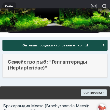
Рыбы
Оптовая продажа карпов кои от koi.ltd
Семейство рыб: "Гептаптериды
(Heptapteridae)"
СОРТИРОВКА
Брахирамдия Мееза (Brachyrhamdia Meesi):