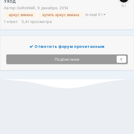
Уход
Автор
GeRoWaR
,
9 декабря, 2014
(и ещё 6 )
ариус зимана
купить ариус зимана
1
ответ
5,4т
просмотра
Отметить форум прочитанным
Подписчики
0