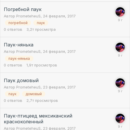
Погребной паук
Автор
PrometeheuS
,
24 февраля, 2017
погребной
паук
0
ответов
3,2т
просмотра
Паук-нянька
Автор
PrometeheuS
,
24 февраля, 2017
паук-нянька
0
ответов
1,9т
просмотров
Паук домовый
Автор
PrometeheuS
,
23 февраля, 2017
паук
домовый
0
ответов
2,7т
просмотров
Паук-птицеед мексиканский
красноколенный
Автор
PrometeheuS
,
23 февраля, 2017