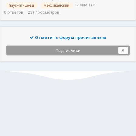
(и ещё 1 )
паук-птицеед
мексиканский
0
ответов
23т
просмотров
Отметить форум прочитанным
Подписчики
0