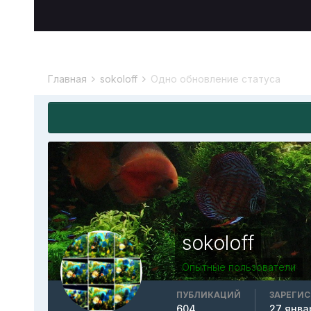
Главная
sokoloff
Одно обновление статуса
sokoloff
Опытные пользователи
ПУБЛИКАЦИЙ
ЗАРЕГИ
604
27 янва