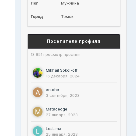
Пол
Мужчина
Город
Томск
Посетители профиля
13 851 просмотр профиля
Mikhail Sokol-off
16 декабря, 2024
antoha
3 сентября, 2023
Matacedge
27 января, 2023
LesLima
25 января, 2023